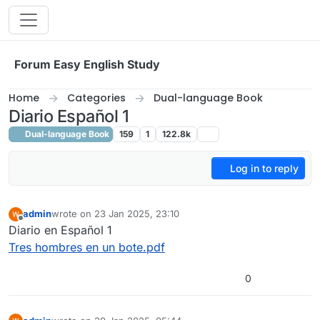
Skip to content
Forum Easy English Study
Home
Categories
Dual-language Book
Diario Español 1
Dual-language Book
159
1
122.8k
Log in to reply
admin
wrote on
23 Jan 2025, 23:10
last edited by admin
4 Apr 2025, 16:05
Offline
Diario en Español 1
Tres hombres en un bote.pdf
0