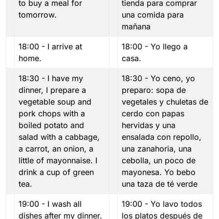
to buy a meal for
tienda para comprar
tomorrow.
una comida para
mañana
18:00 - I arrive at
18:00 - Yo llego a
home.
casa.
18:30 - I have my
18:30 - Yo ceno, yo
dinner, I prepare a
preparo: sopa de
vegetable soup and
vegetales y chuletas de
pork chops with a
cerdo con papas
boiled potato and
hervidas y una
salad with a cabbage,
ensalada con repollo,
a carrot, an onion, a
una zanahoria, una
little of mayonnaise. I
cebolla, un poco de
drink a cup of green
mayonesa. Yo bebo
tea.
una taza de té verde
19:00 - I wash all
19:00 - Yo lavo todos
dishes after my dinner.
los platos después de