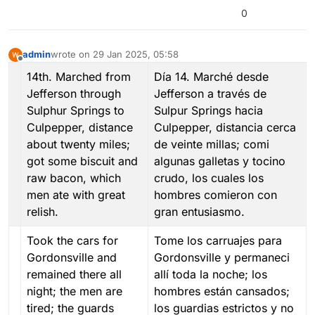
0
admin
wrote on
29 Jan 2025, 05:58
last edited by
Offline
14th. Marched from
Día 14. Marché desde
Jefferson through
Jefferson a través de
Sulphur Springs to
Sulpur Springs hacia
Culpepper, distance
Culpepper, distancia cerca
about twenty miles;
de veinte millas; comi
got some biscuit and
algunas galletas y tocino
raw bacon, which
crudo, los cuales los
men ate with great
hombres comieron con
relish.
gran entusiasmo.
Took the cars for
Tome los carruajes para
Gordonsville and
Gordonsville y permaneci
remained there all
allí toda la noche; los
night; the men are
hombres están cansados;
tired; the guards
los guardias estrictos y no