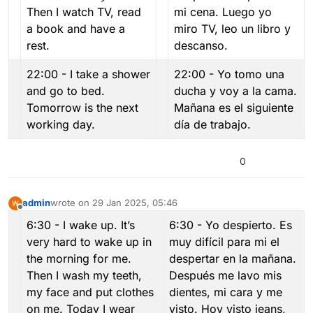
Then I watch TV, read
mi cena. Luego yo
a book and have a
miro TV, leo un libro y
rest.
descanso.
22:00 - I take a shower
22:00 - Yo tomo una
and go to bed.
ducha y voy a la cama.
Tomorrow is the next
Mañana es el siguiente
working day.
día de trabajo.
0
admin
wrote on
29 Jan 2025, 05:46
last edited by
Offline
6:30 - I wake up. It’s
6:30 - Yo despierto. Es
very hard to wake up in
muy difícil para mi el
the morning for me.
despertar en la mañana.
Then I wash my teeth,
Después me lavo mis
my face and put clothes
dientes, mi cara y me
on me. Today I wear
visto. Hoy visto jeans,