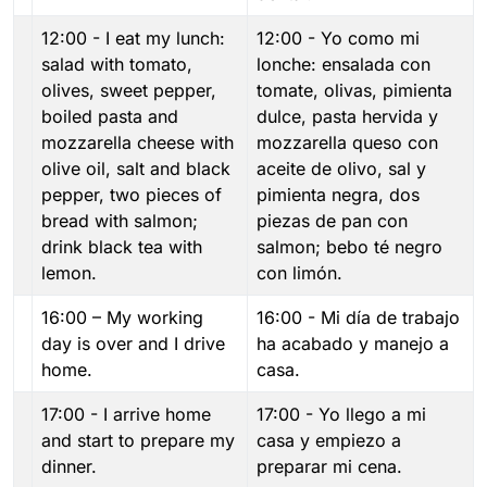
12:00 - I eat my lunch:
12:00 - Yo como mi
salad with tomato,
lonche: ensalada con
olives, sweet pepper,
tomate, olivas, pimienta
boiled pasta and
dulce, pasta hervida y
mozzarella cheese with
mozzarella queso con
olive oil, salt and black
aceite de olivo, sal y
pepper, two pieces of
pimienta negra, dos
bread with salmon;
piezas de pan con
drink black tea with
salmon; bebo té negro
lemon.
con limón.
16:00 – My working
16:00 - Mi día de trabajo
day is over and I drive
ha acabado y manejo a
home.
casa.
17:00 - I arrive home
17:00 - Yo llego a mi
and start to prepare my
casa y empiezo a
dinner.
preparar mi cena.