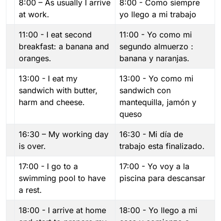
8:00 – As usually I arrive
8:00 - Como siempre
at work.
yo llego a mi trabajo
11:00 - I eat second
11:00 - Yo como mi
breakfast: a banana and
segundo almuerzo :
oranges.
banana y naranjas.
13:00 - I eat my
13:00 - Yo como mi
sandwich with butter,
sandwich con
harm and cheese.
mantequilla, jamón y
queso
16:30 – My working day
16:30 - Mi día de
is over.
trabajo esta finalizado.
17:00 - I go to a
17:00 - Yo voy a la
swimming pool to have
piscina para descansar
a rest.
18:00 - I arrive at home
18:00 - Yo llego a mi