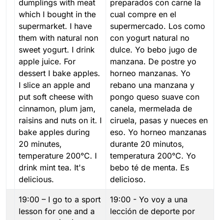
dumplings with meat
preparados con carne la
which I bought in the
cual compre en el
supermarket. I have
supermercado. Los como
them with natural non
con yogurt natural no
sweet yogurt. I drink
dulce. Yo bebo jugo de
apple juice. For
manzana. De postre yo
dessert I bake apples.
horneo manzanas. Yo
I slice an apple and
rebano una manzana y
put soft cheese with
pongo queso suave con
cinnamon, plum jam,
canela, mermelada de
raisins and nuts on it. I
ciruela, pasas y nueces en
bake apples during
eso. Yo horneo manzanas
20 minutes,
durante 20 minutos,
temperature 200°C. I
temperatura 200°C. Yo
drink mint tea. It's
bebo té de menta. Es
delicious.
delicioso.
19:00 – I go to a sport
19:00 - Yo voy a una
lesson for one and a
lección de deporte por