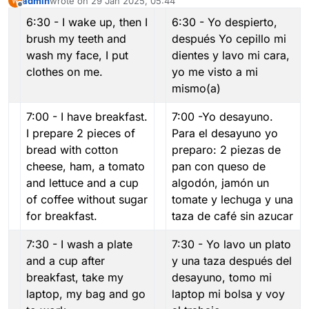
admin
wrote on
29 Jan 2025, 05:44
last edited by admin
Offline
6:30 - I wake up, then I
6:30 - Yo despierto,
brush my teeth and
después Yo cepillo mi
wash my face, I put
dientes y lavo mi cara,
clothes on me.
yo me visto a mi
mismo(a)
7:00 - I have breakfast.
7:00 -Yo desayuno.
I prepare 2 pieces of
Para el desayuno yo
bread with cotton
preparo: 2 piezas de
cheese, ham, a tomato
pan con queso de
and lettuce and a cup
algodón, jamón un
of coffee without sugar
tomate y lechuga y una
for breakfast.
taza de café sin azucar
7:30 - I wash a plate
7:30 - Yo lavo un plato
and a cup after
y una taza después del
breakfast, take my
desayuno, tomo mi
laptop, my bag and go
laptop mi bolsa y voy