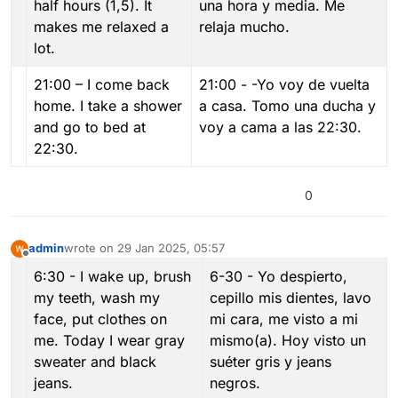
half hours (1,5). It
una hora y media. Me
makes me relaxed a
relaja mucho.
lot.
21:00 – I come back
21:00 - -Yo voy de vuelta
home. I take a shower
a casa. Tomo una ducha y
and go to bed at
voy a cama a las 22:30.
22:30.
0
admin
wrote on
29 Jan 2025, 05:57
last edited by
Offline
6:30 - I wake up, brush
6-30 - Yo despierto,
my teeth, wash my
cepillo mis dientes, lavo
face, put clothes on
mi cara, me visto a mi
me. Today I wear gray
mismo(a). Hoy visto un
sweater and black
suéter gris y jeans
jeans.
negros.