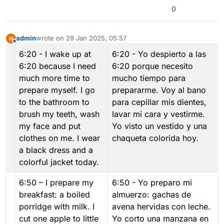
0
admin
wrote on
29 Jan 2025, 05:57
last edited by
Offline
6:20 - I wake up at
6:20 - Yo despierto a las
6:20 because I need
6:20 porque necesito
much more time to
mucho tiempo para
prepare myself. I go
prepararme. Voy al bano
to the bathroom to
para cepillar mis dientes,
brush my teeth, wash
lavar mi cara y vestirme.
my face and put
Yo visto un vestido y una
clothes on me. I wear
chaqueta colorida hoy.
a black dress and a
colorful jacket today.
6:50 – I prepare my
6:50 - Yo preparo mi
breakfast: a boiled
almuerzo: gachas de
porridge with milk. I
avena hervidas con leche.
cut one apple to little
Yo corto una manzana en