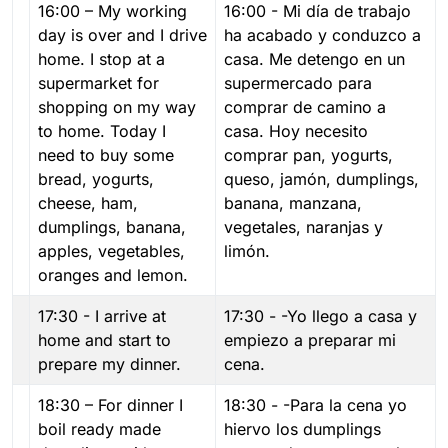
16:00 – My working
16:00 - Mi día de trabajo
day is over and I drive
ha acabado y conduzco a
home. I stop at a
casa. Me detengo en un
supermarket for
supermercado para
shopping on my way
comprar de camino a
to home. Today I
casa. Hoy necesito
need to buy some
comprar pan, yogurts,
bread, yogurts,
queso, jamón, dumplings,
cheese, ham,
banana, manzana,
dumplings, banana,
vegetales, naranjas y
apples, vegetables,
limón.
oranges and lemon.
17:30 - I arrive at
17:30 - -Yo llego a casa y
home and start to
empiezo a preparar mi
prepare my dinner.
cena.
18:30 – For dinner I
18:30 - -Para la cena yo
boil ready made
hiervo los dumplings