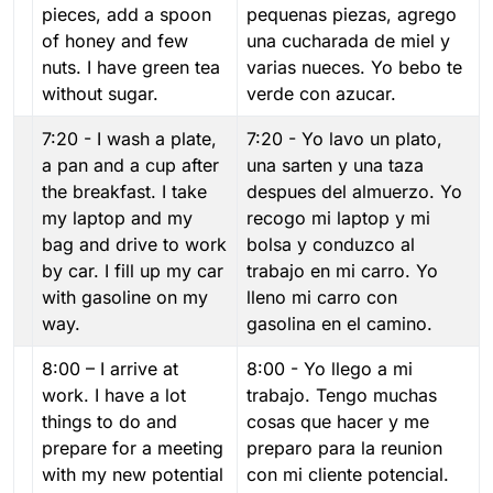
pieces, add a spoon
pequenas piezas, agrego
of honey and few
una cucharada de miel y
nuts. I have green tea
varias nueces. Yo bebo te
without sugar.
verde con azucar.
7:20 - I wash a plate,
7:20 - Yo lavo un plato,
a pan and a cup after
una sarten y una taza
the breakfast. I take
despues del almuerzo. Yo
my laptop and my
recogo mi laptop y mi
bag and drive to work
bolsa y conduzco al
by car. I fill up my car
trabajo en mi carro. Yo
with gasoline on my
lleno mi carro con
way.
gasolina en el camino.
8:00 – I arrive at
8:00 - Yo llego a mi
work. I have a lot
trabajo. Tengo muchas
things to do and
cosas que hacer y me
prepare for a meeting
preparo para la reunion
with my new potential
con mi cliente potencial.