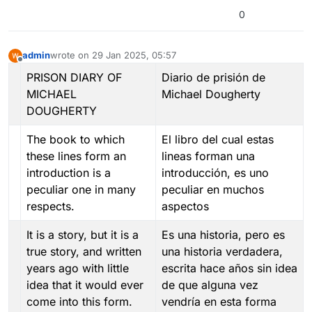
0
admin
wrote on
29 Jan 2025, 05:57
last edited by
Offline
PRISON DIARY OF
Diario de prisión de
MICHAEL
Michael Dougherty
DOUGHERTY
The book to which
El libro del cual estas
these lines form an
lineas forman una
introduction is a
introducción, es uno
peculiar one in many
peculiar en muchos
respects.
aspectos
It is a story, but it is a
Es una historia, pero es
true story, and written
una historia verdadera,
years ago with little
escrita hace años sin idea
idea that it would ever
de que alguna vez
come into this form.
vendría en esta forma