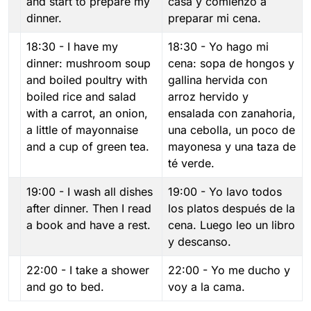
and start to prepare my
casa y comienzo a
dinner.
preparar mi cena.
18:30 - I have my
18:30 - Yo hago mi
dinner: mushroom soup
cena: sopa de hongos y
and boiled poultry with
gallina hervida con
boiled rice and salad
arroz hervido y
with a carrot, an onion,
ensalada con zanahoria,
a little of mayonnaise
una cebolla, un poco de
and a cup of green tea.
mayonesa y una taza de
té verde.
19:00 - I wash all dishes
19:00 - Yo lavo todos
after dinner. Then I read
los platos después de la
a book and have a rest.
cena. Luego leo un libro
y descanso.
22:00 - I take a shower
22:00 - Yo me ducho y
and go to bed.
voy a la cama.