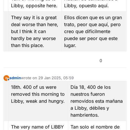
Libby, opposite here.
Libby, opuesto aquí.
They say it is a great
Ellos dicen que es un gran
deal worse than here,
trato, peor que aquí, pero
but I think it can
creo que difícilmente
hardly be any worse
puede ser peor que este
than this place.
lugar.
0
admin
wrote on
29 Jan 2025, 05:59
last edited by
Offline
18th. 400 of us were
Día 18, 400 de los
removed this morning to
nuestros fueron
Libby, weak and hungry.
removidos esta mañana
a Libby, débiles y
hambrientos.
The very name of LIBBY
Tan solo el nombre de