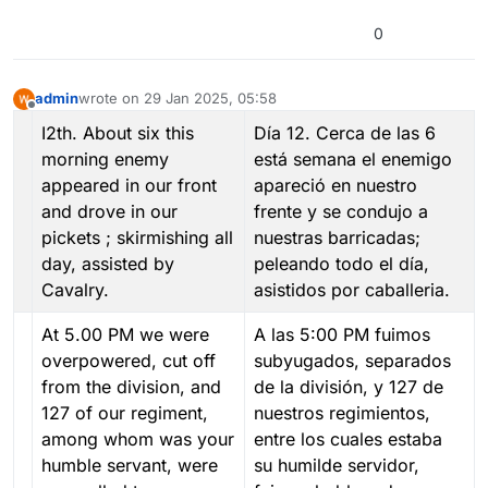
0
admin
wrote on
29 Jan 2025, 05:58
last edited by
Offline
I2th. About six this
Día 12. Cerca de las 6
morning enemy
está semana el enemigo
appeared in our front
apareció en nuestro
and drove in our
frente y se condujo a
pickets ; skirmishing all
nuestras barricadas;
day, assisted by
peleando todo el día,
Cavalry.
asistidos por caballeria.
At 5.00 PM we were
A las 5:00 PM fuimos
overpowered, cut off
subyugados, separados
from the division, and
de la división, y 127 de
127 of our regiment,
nuestros regimientos,
among whom was your
entre los cuales estaba
humble servant, were
su humilde servidor,