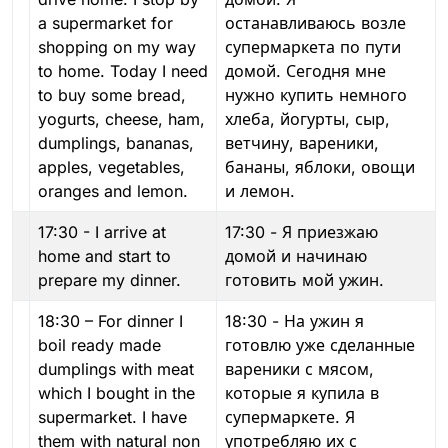
a supermarket for
останавливаюсь возле
shopping on my way
супермаркета по пути
to home. Today I need
домой. Сегодня мне
to buy some bread,
нужно купить немного
yogurts, cheese, ham,
хлеба, йогурты, сыр,
dumplings, bananas,
ветчину, вареники,
apples, vegetables,
бананы, яблоки, овощи
oranges and lemon.
и лемон.
17:30 - I arrive at
17:30 - Я приезжаю
home and start to
домой и начинаю
prepare my dinner.
готовить мой ужин.
18:30 – For dinner I
18:30 - На ужин я
boil ready made
готовлю уже сделанные
dumplings with meat
вареники с мясом,
which I bought in the
которые я купила в
supermarket. I have
супермаркете. Я
them with natural non
употребляю их с