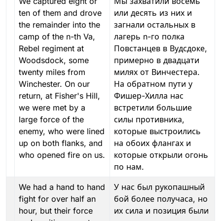
We captured eight or
Мы захватили восемь
ten of them and drove
или десять из них и
the remainder into the
загнали остальных в
camp of the n-th Va,
лагерь n-го полка
Rebel regiment at
Повстанцев в Вудсдоке,
Woodsdock, some
примерно в двадцати
twenty miles from
милях от Винчестера.
Winchester. On our
На обратном пути у
return, at Fisher's Hill,
Фишер-Хилла нас
we were met by a
встретили большие
large force of the
силы противника,
enemy, who were lined
которые выстроились
up on both flanks, and
на обоих флангах и
who opened fire on us.
которые открыли огонь
по нам.
We had a hand to hand
У нас был рукопашный
fight for over half an
бой более получаса, но
hour, but their force
их сила и позиция были