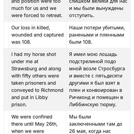
and position were too
слишком велики для нас
much for us and we
и мы были вынуждены
were forced to retreat.
отступить.
Our loss in killed,
Наши потери убитыми,
wounded and captured
ранеными и пленными
was 108.
были 108.
I had my horse shot
Я имел мою лошадь
under me at
подстрелиной подо
Strawsburg and along
мной возле Стросбурга
with fifty others were
и вместе с пятьдесяти
taken prisoners and
другими я был взят в
conveyed to Richmond
плен и конвоирован в
and put in Libby
Ричмонд и помещен в
prison.
Либбинскую тюрму.
We were confined
Мы были
there until May 26th,
заключенными там до
when we were
26 мая, когда нас