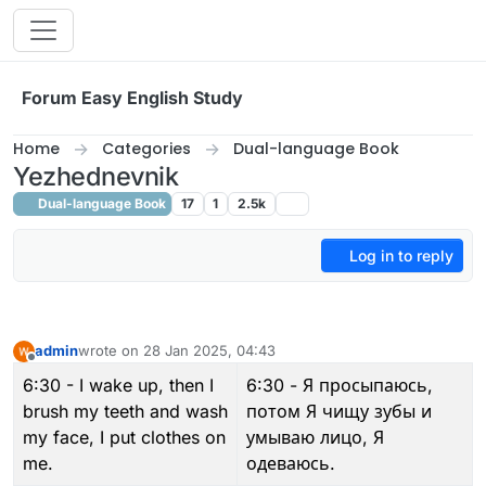
Skip to content
Forum Easy English Study
Home
Categories
Dual-language Book
Yezhednevnik
Dual-language Book
17
1
2.5k
Log in to reply
admin
wrote on
28 Jan 2025, 04:43
last edited by admin
Offline
6:30 - I wake up, then I
6:30 - Я просыпаюсь,
brush my teeth and wash
потом Я чищу зубы и
my face, I put clothes on
умываю лицо, Я
me.
одеваюсь.