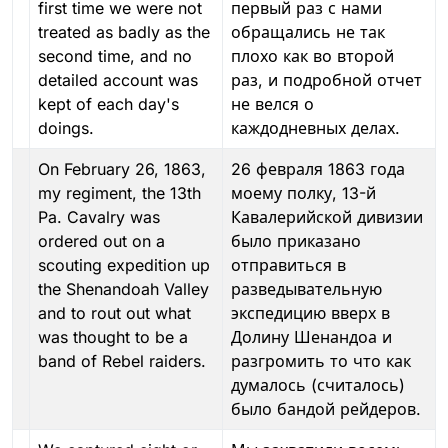
first time we were not
первый раз с нами
treated as badly as the
обращались не так
second time, and no
плохо как во второй
detailed account was
раз, и подробной отчет
kept of each day's
не велся о
doings.
каждодневных делах.
On February 26, 1863,
26 февраля 1863 года
my regiment, the 13th
моему полку, 13-й
Pa. Cavalry was
Кавалерийской дивизии
ordered out on a
было приказано
scouting expedition up
отправиться в
the Shenandoah Valley
разведывательную
and to rout out what
экспедицию вверх в
was thought to be a
Долину Шенандоа и
band of Rebel raiders.
разгромить то что как
думалось (считалось)
было бандой рейдеров.