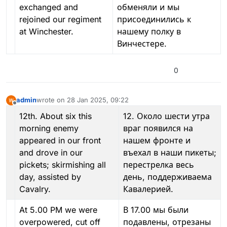
exchanged and
обменяли и мы
rejoined our regiment
присоединились к
at Winchester.
нашему полку в
Винчестере.
0
admin
wrote on
28 Jan 2025, 09:22
last edited by admin
Offline
12th. About six this
12. Около шести утра
morning enemy
враг появился на
appeared in our front
нашем фронте и
and drove in our
въехал в наши пикеты;
pickets; skirmishing all
перестрелка весь
day, assisted by
день, поддерживаема
Cavalry.
Кавалерией.
At 5.00 PM we were
В 17.00 мы были
overpowered, cut off
подавлены, отрезаны