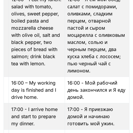
salad with tomato,
салат с помидорами,
olives, sweet pepper,
оливками, сладким
boiled pasta and
перцем, отварной
mozzarella cheese
пастой и сыром
with olive oil, salt and
моцарелла с оливковым
black pepper, two
маслом, солью и
pieces of bread with
черным перцем, два
salmon; drink black
куска хлеба с лососем;
tea with lemon.
пью черный чай с
лимоном.
16:00 – My working
16:00 - Мой рабочий
day is finished and I
день закончился и Я еду
drive home.
домой.
17:00 - I arrive home
17:00 - Я приезжаю
and start to prepare
домой и начинаю
my dinner.
готовить мой ужин.