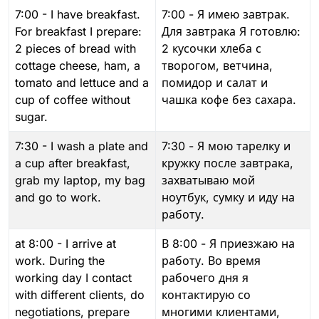
7:00 - I have breakfast.
7:00 - Я имею завтрак.
For breakfast I prepare:
Для завтрака Я готовлю:
2 pieces of bread with
2 кусочки хлеба с
cottage cheese, ham, a
творогом, ветчина,
tomato and lettuce and a
помидор и салат и
cup of coffee without
чашка кофе без сахара.
sugar.
7:30 - I wash a plate and
7:30 - Я мою тарелку и
a cup after breakfast,
кружку после завтрака,
grab my laptop, my bag
захватываю мой
and go to work.
ноутбук, сумку и иду на
работу.
at 8:00 - I arrive at
В 8:00 - Я приезжаю на
work. During the
работу. Во время
working day I contact
рабочего дня я
with different clients, do
контактирую со
negotiations, prepare
многими клиентами,