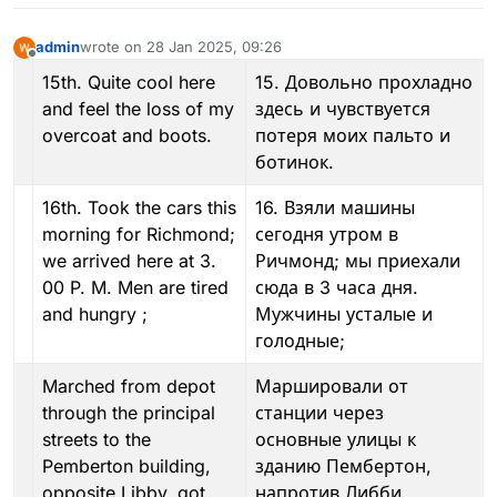
admin
wrote on
28 Jan 2025, 09:26
last edited by admin
Offline
15th. Quite cool here
15. Довольно прохладно
and feel the loss of my
здесь и чувствуется
overcoat and boots.
потеря моих пальто и
ботинок.
16th. Took the cars this
16. Взяли машины
morning for Richmond;
сегодня утром в
we arrived here at 3.
Ричмонд; мы приехали
00 P. M. Men are tired
сюда в 3 часа дня.
and hungry ;
Мужчины усталые и
голодные;
Marched from depot
Маршировали от
through the principal
станции через
streets to the
основные улицы к
Pemberton building,
зданию Пембертон,
opposite Libby, got
напротив Либби,