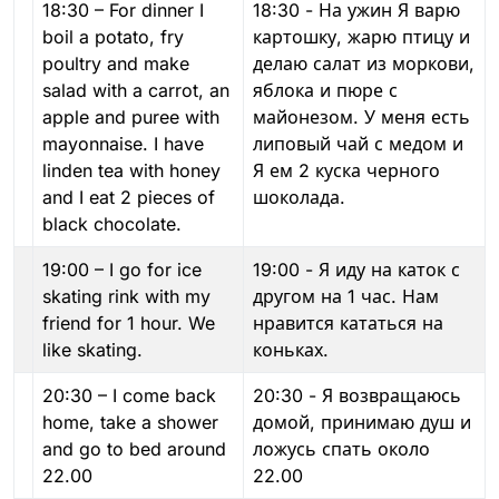
18:30 – For dinner I
18:30 - На ужин Я варю
boil a potato, fry
картошку, жарю птицу и
poultry and make
делаю салат из моркови,
salad with a carrot, an
яблока и пюре с
apple and puree with
майонезом. У меня есть
mayonnaise. I have
липовый чай с медом и
linden tea with honey
Я ем 2 куска черного
and I eat 2 pieces of
шоколада.
black chocolate.
19:00 – I go for ice
19:00 - Я иду на каток с
skating rink with my
другом на 1 час. Нам
friend for 1 hour. We
нравится кататься на
like skating.
коньках.
20:30 – I come back
20:30 - Я возвращаюсь
home, take a shower
домой, принимаю душ и
and go to bed around
ложусь спать около
22.00
22.00