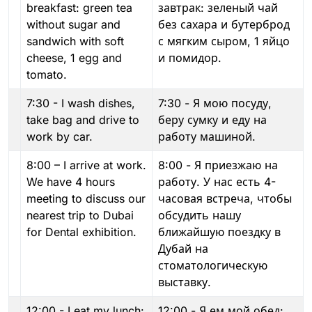
breakfast: green tea
завтрак: зеленый чай
without sugar and
без сахара и бутерброд
sandwich with soft
с мягким сыром, 1 яйцо
cheese, 1 egg and
и помидор.
tomato.
7:30 - I wash dishes,
7:30 - Я мою посуду,
take bag and drive to
беру сумку и еду на
work by car.
работу машиной.
8:00 – I arrive at work.
8:00 - Я приезжаю на
We have 4 hours
работу. У нас есть 4-
meeting to discuss our
часовая встреча, чтобы
nearest trip to Dubai
обсудить нашу
for Dental exhibition.
ближайшую поездку в
Дубай на
стоматологическую
выставку.
12:00 - I eat my lunch:
12:00 - Я ем мой обед: