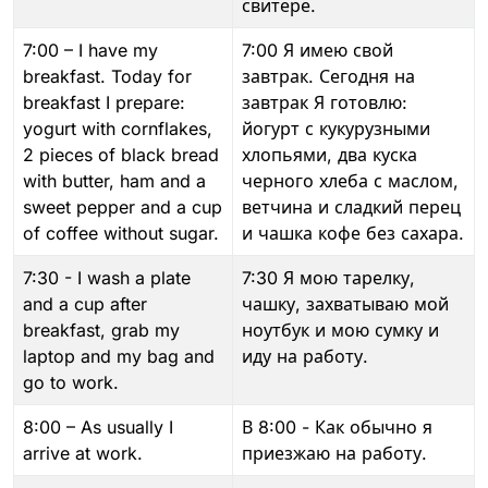
свитере.
7:00 – I have my
7:00 Я имею свой
breakfast. Today for
завтрак. Сегодня на
breakfast I prepare:
завтрак Я готовлю:
yogurt with cornflakes,
йогурт с кукурузными
2 pieces of black bread
хлопьями, два куска
with butter, ham and a
черного хлеба с маслом,
sweet pepper and a cup
ветчина и сладкий перец
of coffee without sugar.
и чашка кофе без сахара.
7:30 - I wash a plate
7:30 Я мою тарелку,
and a cup after
чашку, захватываю мой
breakfast, grab my
ноутбук и мою сумку и
laptop and my bag and
иду на работу.
go to work.
8:00 – As usually I
В 8:00 - Как обычно я
arrive at work.
приезжаю на работу.