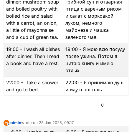
dinner: mushroom soup
грибной суп и отварная
and boiled poultry with
птица с вареным рисом
boiled rice and salad
и салат с морковкой,
with a carrot, an onion,
луком, немного
a little of mayonnaise
майонеза и чашка
and a cup of green tea.
зеленого чая.
19:00 - I wash all dishes
19:00 - Я мою всю посуду
after dinner. Then I read
после ужина. Потом я
a book and have a rest.
читаю книгу и имею
отдых.
22:00 - I take a shower
22:00 - Я принимаю душ
and go to bed.
и иду в постель.
0
admin
wrote on
28 Jan 2025, 09:17
last edited by admin
Offline
6:20 - I wake up at
6:20 - Я просыпаюсь в