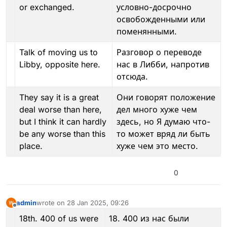
or exchanged.
условно-досрочно
освобожденными или
поменянными.
Talk of moving us to
Разговор о переводе
Libby, opposite here.
нас в Либби, напротив
отсюда.
They say it is a great
Они говорят положение
deal worse than here,
дел много хуже чем
but I think it can hardly
здесь, но Я думаю что-
be any worse than this
то может вряд ли быть
place.
хуже чем это место.
0
admin
wrote on
28 Jan 2025, 09:26
last edited by admin
Offline
18th. 400 of us were
18. 400 из нас были