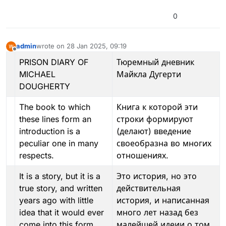
0
admin
wrote on
28 Jan 2025, 09:19
last edited by admin
6 May 2025, 19:17
Offline
PRISON DIARY OF
Тюремный дневник
MICHAEL
Майкла Дугерти
DOUGHERTY
The book to which
Книга к которой эти
these lines form an
строки формируют
introduction is a
(делают) введение
peculiar one in many
своеобразна во многих
respects.
отношениях.
It is a story, but it is a
Это история, но это
true story, and written
действительная
years ago with little
история, и написанная
idea that it would ever
много лет назад без
come into this form.
малейшей идеии о том