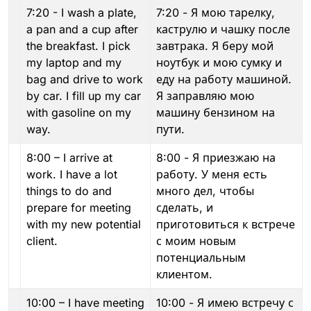
7:20 - I wash a plate,
7:20 - Я мою тарелку,
a pan and a cup after
каструлю и чашку после
the breakfast. I pick
завтрака. Я беру мой
my laptop and my
ноутбук и мою сумку и
bag and drive to work
еду на работу машиной.
by car. I fill up my car
Я заправляю мою
with gasoline on my
машину бензином на
way.
пути.
8:00 – I arrive at
8:00 - Я приезжаю на
work. I have a lot
работу. У меня есть
things to do and
много дел, чтобы
prepare for meeting
сделать, и
with my new potential
приготовиться к встрече
client.
с моим новым
потенциальным
клиентом.
10:00 – I have meeting
10:00 - Я имею встречу с