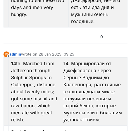
nothing to eat these two
Джефферсон; нечего
days and men very
есть эти два дня и
hungry.
мужчины очень
голодные.
0
admin
wrote on
28 Jan 2025, 09:25
last edited by admin
Offline
14th. Marched from
14. Маршировали от
Jefferson through
Джефферсона через
Sulphur Springs to
Серные Родники до
Culpepper, distance
Калпеппера, расстояние
about twenty miles;
около двадцати миль;
got some biscuit and
получили печенье и
raw bacon, which
сырой бекон, которые
men ate with great
мужчины ели с большим
relish.
удовольствием.