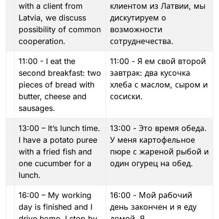
with a client from
клиентом из Латвии, мы
Latvia, we discuss
дискутируем о
possibility of common
возможности
cooperation.
сотруднечества.
11:00 - I eat the
11:00 - Я ем свой второй
second breakfast: two
завтрак: два кусочка
pieces of bread with
хлеба с маслом, сыром и
butter, cheese and
сосиски.
sausages.
13:00 – It’s lunch time.
13:00 - Это время обеда.
I have a potato puree
У меня картофельное
with a fried fish and
пюре с жареной рыбой и
one cucumber for a
один огурец на обед.
lunch.
16:00 – My working
16:00 - Мой рабочий
day is finished and I
день закончен и я еду
drive home. I stop by
домой. Я