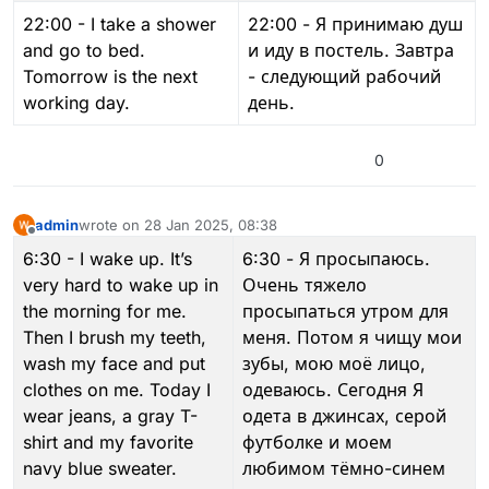
22:00 - I take a shower
22:00 - Я принимаю душ
and go to bed.
и иду в постель. Завтра
Tomorrow is the next
- следующий рабочий
working day.
день.
0
admin
wrote on
28 Jan 2025, 08:38
last edited by admin
4 Mar 2026, 12:57
Offline
6:30 - I wake up. It’s
6:30 - Я просыпаюсь.
very hard to wake up in
Очень тяжело
the morning for me.
просыпаться утром для
Then I brush my teeth,
меня. Потом я чищу мои
wash my face and put
зубы, мою моё лицо,
clothes on me. Today I
одеваюсь. Сегодня Я
wear jeans, a gray T-
одета в джинсах, серой
shirt and my favorite
футболке и моем
navy blue sweater.
любимом тёмно-синем