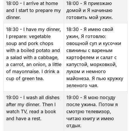
18:00 - I arrive at home
18:00 - Я приезжаю
and I start to prepare my
домой и Я начинаю
dinner.
готовить мой ужин.
18:30 - I have my dinner,
18:30 - Я имею свой
I prepare: vegetable
ужин, Я готовлю:
soup and pork chops
овощной суп и кусочки
with a boiled potato and
свинины с вареным
a salad with a cabbage,
картофелем и салат с
a carrot, an onion, a little
капустой, морковкой,
of mayonnaise. I drink a
луком и немного
cup of green tea.
майонеза. Я пью кружку
зеленого чая.
19:00 - I wash all dishes
19:00 - Я мою посуду
after my dinner. Then I
после ужина. Потом я
watch TV, read a book
смотрю телевизор,
and have a rest.
читаю книгу и имею
отдых.