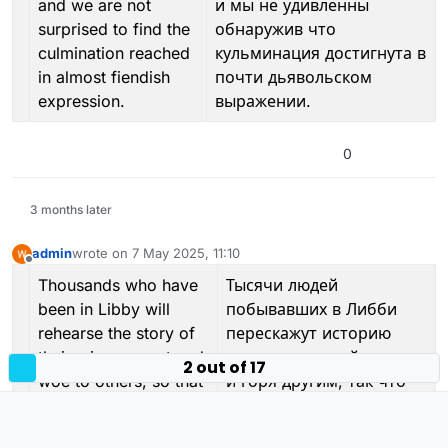
and we are not
и мы не удивленны
surprised to find the
обнаружив что
culmination reached
кульминация достигнута в
in almost fiendish
почти дьявольском
expression.
выражении.
0
3 months later
admin
wrote on
7 May 2025, 11:10
last edited by admin
Offline
Thousands who have
Тысячи людей
been in Libby will
побывавших в Либби
rehearse the story of
перескажут историю
their misery, want and
своих страданий, нужды
2 out of 17
woe to others; so that
и горя другим; так что
the echo will scarcely
эхо вряд ли затихнет в
die out at the remotest
самом отдаленном