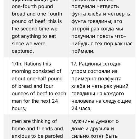
one-fourth pound
получили четверть
bread and one-fourth
фунта хлеба и четверть
pound of beef; this is
фунта говядины; это
the second time we
второй раз когда мы
got anything to eat
получили поесть что-
since we were
нибудь с тех пор как нас
captured.
поймали.
17th. Rations this
17. Рационы сегодня
morning consisted of
утром состояли из
about one-half pound
примерно полфунта
of bread and four
хлеба и четырех унций
ounces of beef to each
говядины на каждого
man for the next 24
человека на следующие
hours;
24 часа;
men are thinking of
мужчины думают о
home and friends and
доме и друзьях и
anxious to be paroled
сильно хотят быть