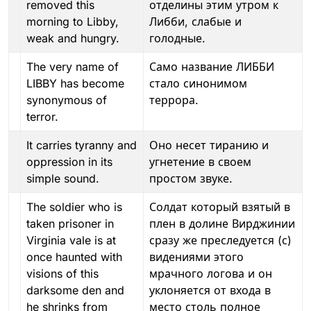
removed this
отделины этим утром к
morning to Libby,
Либби, слабые и
weak and hungry.
голодные.
The very name of
Само название ЛИББИ
LIBBY has become
стало синонимом
synonymous of
террора.
terror.
It carries tyranny and
Оно несет тиранию и
oppression in its
угнетение в своем
simple sound.
простом звуке.
The soldier who is
Солдат который взятый в
taken prisoner in
плен в долине Вирджинии
Virginia vale is at
сразу же преследуется (с)
once haunted with
видениями этого
visions of this
мрачного логова и он
darksome den and
уклоняется от входа в
he shrinks from
место столь полное