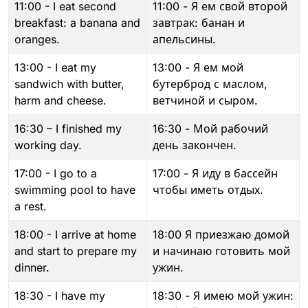
11:00 - I eat second
11:00 - Я ем свой второй
breakfast: a banana and
завтрак: банан и
oranges.
апельсины.
13:00 - I eat my
13:00 - Я ем мой
sandwich with butter,
бутерброд с маслом,
harm and cheese.
ветчиной и сыром.
16:30 – I finished my
16:30 - Мой рабочий
working day.
день закончен.
17:00 - I go to a
17:00 - Я иду в бассейн
swimming pool to have
чтобы иметь отдых.
a rest.
18:00 - I arrive at home
18:00 Я приезжаю домой
and start to prepare my
и начинаю готовить мой
dinner.
ужин.
18:30 - I have my
18:30 - Я имею мой ужин: