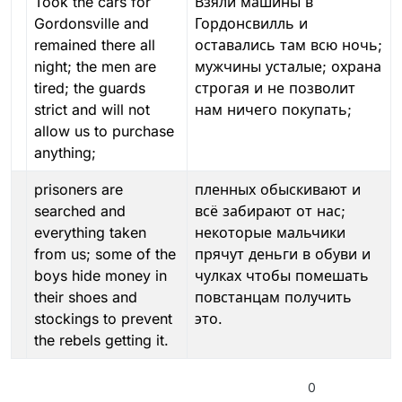
Took the cars for
Взяли машины в
Gordonsville and
Гордонсвилль и
remained there all
оставались там всю ночь;
night; the men are
мужчины усталые; охрана
tired; the guards
строгая и не позволит
strict and will not
нам ничего покупать;
allow us to purchase
anything;
prisoners are
пленных обыскивают и
searched and
всё забирают от нас;
everything taken
некоторые мальчики
from us; some of the
прячут деньги в обуви и
boys hide money in
чулках чтобы помешать
their shoes and
повстанцам получить
stockings to prevent
это.
the rebels getting it.
0