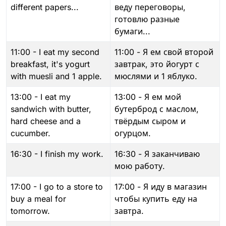
different papers...
веду переговоры,
готовлю разные
бумаги...
11:00 - I eat my second
11:00 - Я ем свой второй
breakfast, it's yogurt
завтрак, это йогурт с
with muesli and 1 apple.
мюслями и 1 яблуко.
13:00 - I eat my
13:00 - Я ем мой
sandwich with butter,
бутерброд с маслом,
hard cheese and a
твёрдым сыром и
cucumber.
огурцом.
16:30 - I finish my work.
16:30 - Я заканчиваю
мою работу.
17:00 - I go to a store to
17:00 - Я иду в магазин
buy a meal for
чтобы купить еду на
tomorrow.
завтра.