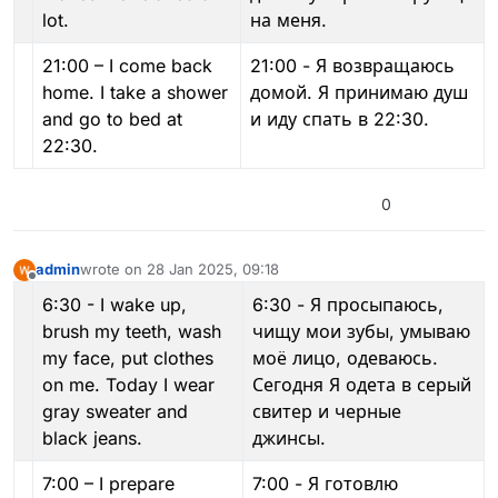
lot.
на меня.
21:00 – I come back
21:00 - Я возвращаюсь
home. I take a shower
домой. Я принимаю душ
and go to bed at
и иду спать в 22:30.
22:30.
0
admin
wrote on
28 Jan 2025, 09:18
last edited by admin
Offline
6:30 - I wake up,
6:30 - Я просыпаюсь,
brush my teeth, wash
чищу мои зубы, умываю
my face, put clothes
моё лицо, одеваюсь.
on me. Today I wear
Сегодня Я одета в серый
gray sweater and
свитер и черные
black jeans.
джинсы.
7:00 – I prepare
7:00 - Я готовлю