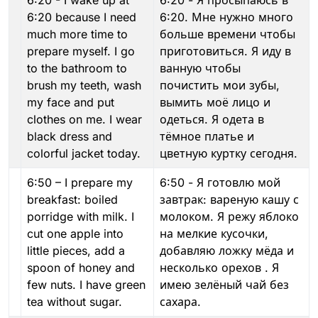
6:20 because I need
6:20. Мне нужно много
much more time to
больше времени чтобы
prepare myself. I go
приготовиться. Я иду в
to the bathroom to
ванную чтобы
brush my teeth, wash
почистить мои зубы,
my face and put
вымить моё лицо и
clothes on me. I wear
одеться. Я одета в
black dress and
тёмное платье и
colorful jacket today.
цветную куртку сегодня.
6:50 – I prepare my
6:50 - Я готовлю мой
breakfast: boiled
завтрак: вареную кашу с
porridge with milk. I
молоком. Я режу яблоко
cut one apple into
на мелкие кусочки,
little pieces, add a
добавляю ложку мёда и
spoon of honey and
несколько орехов . Я
few nuts. I have green
имею зелёный чай без
tea without sugar.
сахара.