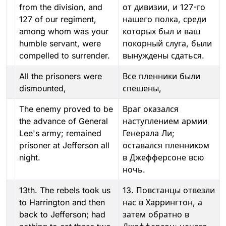
from the division, and
от дивизии, и 127-го
127 of our regiment,
нашего полка, среди
among whom was your
которых был и ваш
humble servant, were
покорный слуга, были
compelled to surrender.
вынуждены сдаться.
All the prisoners were
Все пленники были
dismounted,
спешены,
The enemy proved to be
Враг оказался
the advance of General
наступлением армии
Lee's army; remained
Генерала Ли;
prisoner at Jefferson all
оставался пленником
night.
в Джефферсоне всю
ночь.
13th. The rebels took us
13. Повстанцы отвезли
to Harrington and then
нас в Харрингтон, а
back to Jefferson; had
затем обратно в