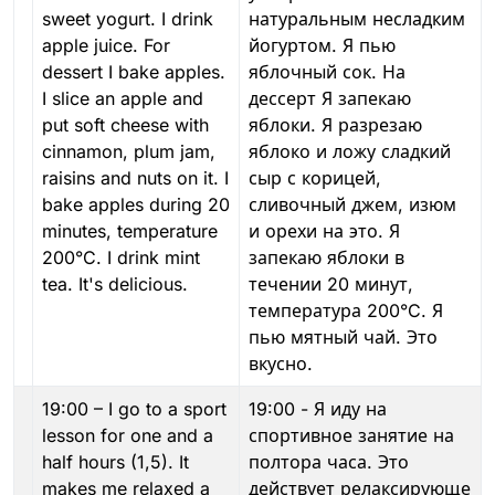
sweet yogurt. I drink
натуральным несладким
apple juice. For
йогуртом. Я пью
dessert I bake apples.
яблочный сок. На
I slice an apple and
дессерт Я запекаю
put soft cheese with
яблоки. Я разрезаю
cinnamon, plum jam,
яблоко и ложу сладкий
raisins and nuts on it. I
сыр с корицей,
bake apples during 20
сливочный джем, изюм
minutes, temperature
и орехи на это. Я
200°C. I drink mint
запекаю яблоки в
tea. It's delicious.
течении 20 минут,
температура 200°C. Я
пью мятный чай. Это
вкусно.
19:00 – I go to a sport
19:00 - Я иду на
lesson for one and a
спортивное занятие на
half hours (1,5). It
полтора часа. Это
makes me relaxed a
действует релаксирующе